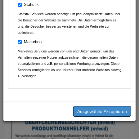
Statistik
Statistik Services werden benötigt, um pseudonymisierte Daten über
die Besucher der Website zu sammeln. Die Daten ermöglichen es
Geschrieben am
06.10.2025
von
ATC Armoloy Technology
uns, die Besucher besser zu verstehen und die Webseite zu
Coatings GmbH & Co.KG
optimieren.
Marketing
Wir suchen für unser Werk
Marketing Services werden von uns und Dritten genutzt, um das
in Mosbach zuverlässige
Verhalten einzelner Nutzer aufzuzeichnen, die gesammelten Daten
zu analysieren und z.B. personalisierte Werbung anzuzeigen. Diese
und teamfähige Mitarbeiter
Services ermöglichen es uns, Nutzer über mehrere Websites hinweg
zu verfolgen.
in Vollzeit