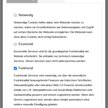
Gasthaus Linde
ATC Armoloy Technology Coatings GmbH & Co.KG
Notwendig
Notwendige Cookies helfen dabei, eine Webseite nutzbar zu
BAUMGÄRTNER & SCHULZ METALLBAU GmbH
machen, indem sie Grundfunktionen wie Seitennavigation und Zugriff
auf sichere Bereiche der Webseite ermöglichen. Die Webseite kann
Müller Reisen
ohne diese Cookies nicht richtig funktionieren.
Essenziell
Autohaus Schwarz GmbH&Co.KG
Essenzielle Services sind für die grundlegende Funktionalität der
Beck GmbH
Website erforderlich. Sie enthalten nur technisch notwendige
Services. Diesen Services kann nicht widersprochen werden.
Klein Tortechnik Service
Funktional
Funktionale Services sind notwendig, um über die wesentliche
Funktionalität hinausgehende Features wie hübschere Schriftarten,
Videowiedergabe oder interaktive Web 2.0-Features bereitzustellen.
Inhalte von z.B. Videoplattformen und Social Media Plattformen sind
standardmäßig gesperrt und können zugestimmt werden. Wenn dem
Service zugestimmt wird, werden diese Inhalte automatisch ohne
weitere manuelle Einwilligung geladen.