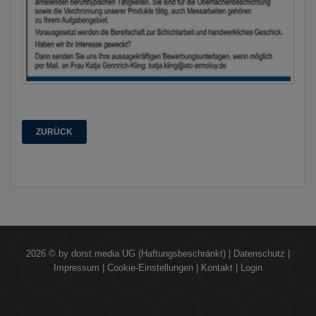
ZURÜCK
2026 © by
dorst.media UG (Haftungsbeschränkt)
|
Datenschutz
|
Impressum
|
Cookie-Einstellungen
|
Kontakt
|
Login