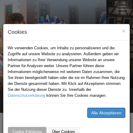
×
Cookies
Wir verwenden Cookies, um Inhalte zu personalisieren und die
Zugriffe auf unsere Website zu analysieren. Außerdem geben wir
Informationen zu Ihrer Verwendung unserer Website an unsere
Partner für Analysen weiter. Unsere Partner führen diese
Informationen möglicherweise mit weiteren Daten zusammen, die
STADTPORTAL EPPINGEN
Sie ihnen bereitgestellt haben oder die sie im Rahmen Ihrer Nutzung
der Dienste gesammelt haben. Mit Klick auf Akzeptieren stimmen
Sie der Nutzung dieser Dienste zu. Innerhalb der
Datenschutzerklärung
Home
stellenangebot
können Sie Ihre Cookies managen.
Wir suchen für unser Werk in Mosbach zuverlässige und teamfähige Mitarbeiter in
Vollzeit
STELLENANGEBOTE VON
Cookie Erklärung
Über Cookies