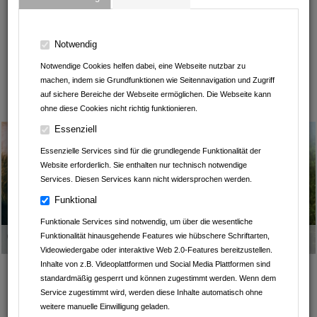
B. Wilhelm Schwab Raumausstatter-Meisterbetrieb
La Kiosk
Notwendig
Notwendige Cookies helfen dabei, eine Webseite nutzbar zu
Outdoor Outlet
machen, indem sie Grundfunktionen wie Seitennavigation und Zugriff
auf sichere Bereiche der Webseite ermöglichen. Die Webseite kann
Leintalzoo Schwaigern
ohne diese Cookies nicht richtig funktionieren.
Essenziell
Essenzielle Services sind für die grundlegende Funktionalität der
Website erforderlich. Sie enthalten nur technisch notwendige
Services. Diesen Services kann nicht widersprochen werden.
Funktional
Funktionale Services sind notwendig, um über die wesentliche
Geschrieben am
14.11.2025
von
Leintalzoo Schwaigern
Funktionalität hinausgehende Features wie hübschere Schriftarten,
Videowiedergabe oder interaktive Web 2.0-Features bereitzustellen.
Inhalte von z.B. Videoplattformen und Social Media Plattformen sind
Schenken und den Leintalzoo
standardmäßig gesperrt und können zugestimmt werden. Wenn dem
unterstützen
Service zugestimmt wird, werden diese Inhalte automatisch ohne
GESCHENKE AUS DEM
weitere manuelle Einwilligung geladen.