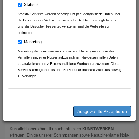
LEINTALZOO
Statistik
Statistik Services werden benötigt, um pseudonymisierte Daten über
Für nur 10,90 € könnt Ihr unseren
LEINTALZOO-KALENDER
die Besucher der Website zu sammeln. Die Daten ermöglichen es
2026
erstehen. Direkt an der
Zookasse
, bei
VielFACH
uns, die Besucher besser zu verstehen und die Webseite zu
Schwaigern
(Theodor-Heuss-Str. 3/1, 74193 Schwaigern)
optimieren.
erwerben, oder gegen Übernahme der Versandkosten unter
Marketing
kontakt@leintalzoo.info bestellen.
Marketing Services werden von uns und Dritten genutzt, um das
Ab 20 € schon könnt Ihr
PATENSCHAFTEN
für unsere Tiere
Verhalten einzelner Nutzer aufzuzeichnen, die gesammelten Daten
verschenken. Plus-Patenschaften kosten 250 €, sind dabei aber
zu analysieren und z.B. personalisierte Werbung anzuzeigen. Diese
für ein ganz bestimmtes Tier, das Ihr auswählt. Etwas ganz
Services ermöglichen es uns, Nutzer über mehrere Websites hinweg
persönliches! Hier findet Ihr alle Infos:
https://www.tierpark-
zu verfolgen.
schwaigern.de/patenschaften.html#st_pos
365 Tage tierische Erlebnisse könnt Ihr mit unserer
JAHRESKARTE
verschenken. Dies könnt Ihr hier online erledigen:
https://www.tierpark-schwaigern.de/eintrittspreise.html#st_pos
oder Ihr schreibt uns ein Email oder kauft am Besten direkt an
unserer Kasse.
Kunstliebhaber könnt Ihr auch mit tollen
KUNSTWERKEN
erfreuen: Einige unserer Schimpansen sowie Kapuzinerdame Nola-