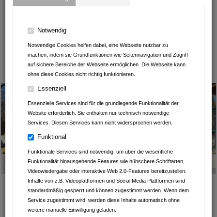
B. Wilhelm Schwab Raumausstatter-Meisterbetrieb
La Kiosk
Notwendig
Notwendige Cookies helfen dabei, eine Webseite nutzbar zu
Outdoor Outlet
machen, indem sie Grundfunktionen wie Seitennavigation und Zugriff
auf sichere Bereiche der Webseite ermöglichen. Die Webseite kann
Leintalzoo Schwaigern
ohne diese Cookies nicht richtig funktionieren.
Essenziell
Essenzielle Services sind für die grundlegende Funktionalität der
Website erforderlich. Sie enthalten nur technisch notwendige
Services. Diesen Services kann nicht widersprochen werden.
Funktional
Funktionale Services sind notwendig, um über die wesentliche
Geschrieben am
16.03.2025
von
Leintalzoo Schwaigern
Funktionalität hinausgehende Features wie hübschere Schriftarten,
Videowiedergabe oder interaktive Web 2.0-Features bereitzustellen.
Inhalte von z.B. Videoplattformen und Social Media Plattformen sind
Auszeichnung für
standardmäßig gesperrt und können zugestimmt werden. Wenn dem
Familienfreundlichkeit
Service zugestimmt wird, werden diese Inhalte automatisch ohne
VERLEIHUNG DES
weitere manuelle Einwilligung geladen.