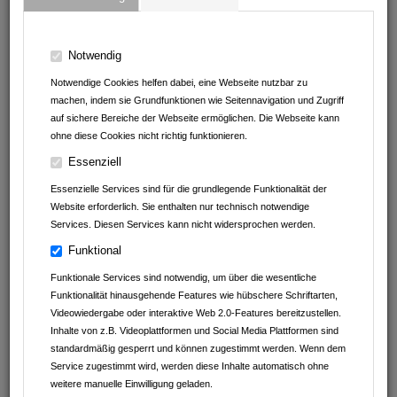
Notwendig
Notwendige Cookies helfen dabei, eine Webseite nutzbar zu
machen, indem sie Grundfunktionen wie Seitennavigation und Zugriff
auf sichere Bereiche der Webseite ermöglichen. Die Webseite kann
ohne diese Cookies nicht richtig funktionieren.
Essenziell
Kaffeefaktur
Essenzielle Services sind für die grundlegende Funktionalität der
Altstadtstraße 1
Website erforderlich. Sie enthalten nur technisch notwendige
75031
Eppingen
Services. Diesen Services kann nicht widersprochen werden.
Baden-Württemberg
Deutschland
Funktional
07262 / 999 86 30
Funktionale Services sind notwendig, um über die wesentliche
Funktionalität hinausgehende Features wie hübschere Schriftarten,
info@kaffeefaktur.com
Videowiedergabe oder interaktive Web 2.0-Features bereitzustellen.
www.kaffeefaktur.com/
Inhalte von z.B. Videoplattformen und Social Media Plattformen sind
Instagram
standardmäßig gesperrt und können zugestimmt werden. Wenn dem
Service zugestimmt wird, werden diese Inhalte automatisch ohne
weitere manuelle Einwilligung geladen.