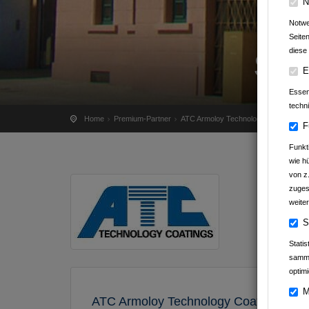
N
Notwe
Seite
diese 
ST
E
Essenz
techn
Home
Premium-Partner
ATC Armoloy Technology Coatings 
F
Funkt
wie h
von z
zuges
weiter
S
Stati
samme
optimi
M
ATC Armoloy Technology Coatings