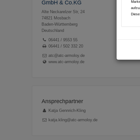
GmbH & Co.KG
Marke
aufzu
Alte Neckarelzer Str, 24
Diese
74821
Mosbach
Baden-Württemberg
Deutschland
06441 / 9553 55
06441 / 502 332 20
atc@atc-armoloy.de
www.atc-armoloy.de
Ansprechpartner
Katja Gennrich-Kling
katja.kling@atc-armoloy.de