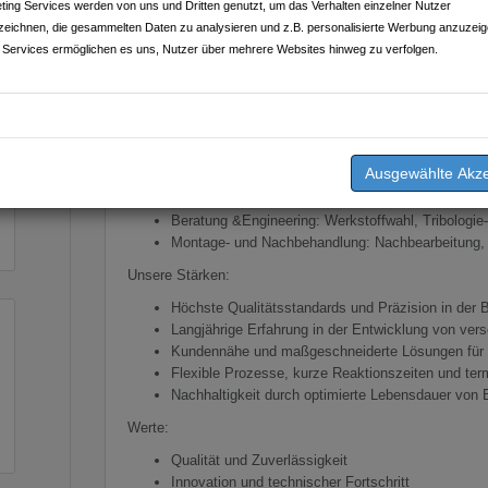
Ermüdungsfestigkeit begleiten wir Kunden von der Entwic
ting Services werden von uns und Dritten genutzt, um das Verhalten einzelner Nutzer
Serienproduktion.
zeichnen, die gesammelten Daten zu analysieren und z.B. personalisierte Werbung anzuzeig
 Services ermöglichen es uns, Nutzer über mehrere Websites hinweg zu verfolgen.
Leistungsspektrum:
Beschichtungsverfahren: Armoloy-Beschichtungen (
weitere Oberflächentechniken je nach Anforderung
Oberflächenvorbereitung: PVD/PE-CVD, Thermisch
Vorbearbeitung
Anwendungsbereiche: Maschinenbau, Automobil, L
Formenbau, Medizintechnik
Beratung &Engineering: Werkstoffwahl, Tribologie
Montage- und Nachbehandlung: Nachbearbeitung, 
Unsere Stärken:
Höchste Qualitätsstandards und Präzision in der
Langjährige Erfahrung in der Entwicklung von ver
Kundennähe und maßgeschneiderte Lösungen für s
Flexible Prozesse, kurze Reaktionszeiten und te
Nachhaltigkeit durch optimierte Lebensdauer von
Werte:
Qualität und Zuverlässigkeit
Innovation und technischer Fortschritt