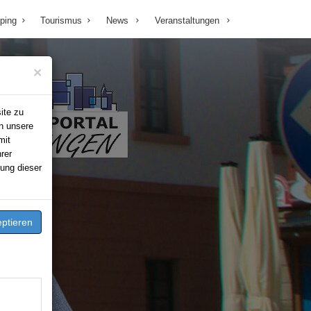
ping
Tourismus
News
Veranstaltungen
×
ite zu
n unsere
mit
rer
ung dieser