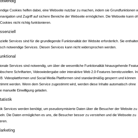
otwendig
ndige Cookies helfen dabei, eine Webseite nutzbar zu machen, indem sie Grundfunktionen w
nnavigation und Zugriff auf sichere Bereiche der Webseite ermöglichen. Die Webseite kann o
Cookies nicht richtig funktionieren.
ADTPORTAL EPPIN
ssenziell
ielle Services sind für die grundlegende Funktionalität der Website erforderlich. Sie enthalte
isch notwendige Services. Diesen Services kann nicht widersprochen werden.
GmbH & Co.KG
unktional
ionale Services sind notwendig, um über die wesentliche Funktionalität hinausgehende Featu
übschere Schriftarten, Videowiedergabe oder interaktive Web 2.0-Features bereitzustellen. In
.B. Videoplattformen und Social Media Plattformen sind standardmäßig gesperrt und können
Über
timmt werden. Wenn dem Service zugestimmt wird, werden diese Inhalte automatisch ohne
ATC Armoloy Technology Coatings GmbH & Co.KG
e manuelle Einwilligung geladen.
tatistik
ATC Armoloy Technology Coatings GmbH & Co. KG
i
stik Services werden benötigt, um pseudonymisierte Daten über die Besucher der Website zu
Unternehmen im Bereich Oberflächenbehandlung und
ln. Die Daten ermöglichen es uns, die Besucher besser zu verstehen und die Webseite zu
Beschichtungstechnik. Wir entwickeln und fertigen hochw
eren.
und Verschleißbeschichtungen für industrielle Anwendung
arketing
verschiedensten Branchen. Mit Fokus auf Präzision, Halt