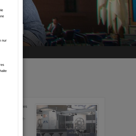
ie
hne
GEN
n nur
res
halte
st ein führendes
ertige Schutz-
en in
barkeit und