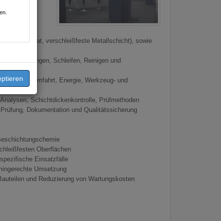
klung bis zur
en.
u.a. hardcoat, verschleißfeste Metallschicht), sowie
e Behandlungen, Schleifen, Reinigen und
uft- und Raumfahrt, Energie, Werkzeug- und
-Analysen, Schichtdickenkontrolle, Prüfmethoden
Prüfung, Dokumentation und Qualitätssicherung
 Beschichtungschemie
schleißfesten Oberflächen
pezifische Einsatzfälle
rmingerechte Umsetzung
 Bauteilen und Reduzierung von Wartungskosten