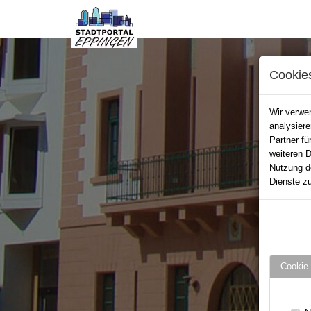
Cookie
Wir verwen
analysier
Partner fü
weiteren D
Nutzung d
Dienste zu
Cookie 