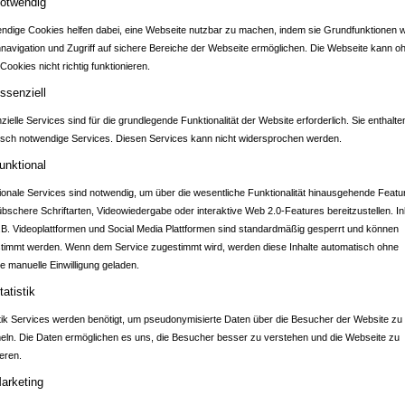
otwendig
ndige Cookies helfen dabei, eine Webseite nutzbar zu machen, indem sie Grundfunktionen w
nnavigation und Zugriff auf sichere Bereiche der Webseite ermöglichen. Die Webseite kann o
Cookies nicht richtig funktionieren.
ADTPORTAL EPPIN
ssenziell
ielle Services sind für die grundlegende Funktionalität der Website erforderlich. Sie enthalte
isch notwendige Services. Diesen Services kann nicht widersprochen werden.
unktional
ionale Services sind notwendig, um über die wesentliche Funktionalität hinausgehende Featu
übschere Schriftarten, Videowiedergabe oder interaktive Web 2.0-Features bereitzustellen. In
.B. Videoplattformen und Social Media Plattformen sind standardmäßig gesperrt und können
GASTRONOMIE
-LIEFERDIENSTE
timmt werden. Wenn dem Service zugestimmt wird, werden diese Inhalte automatisch ohne
ützen Sie lokale Unternehmen und bestellen Sie Sie r
e manuelle Einwilligung geladen.
tatistik
e
stik Services werden benötigt, um pseudonymisierte Daten über die Besucher der Website zu
ln. Die Daten ermöglichen es uns, die Besucher besser zu verstehen und die Webseite zu
eren.
arketing