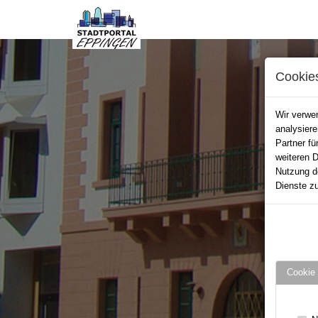
Cookie
Wir verwen
analysier
Partner fü
weiteren D
Nutzung d
Dienste zu
Cookie 