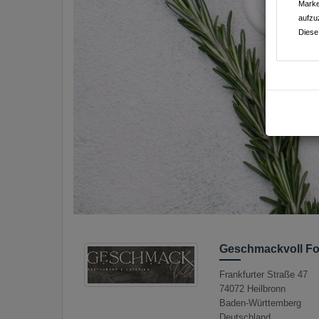
Marke
aufzu
Diese
Geschmackvoll Fo
Frankfurter Straße 47
74072
Heilbronn
Baden-Württemberg
Deutschland