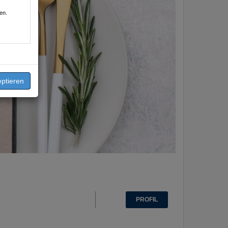
en.
PROFIL