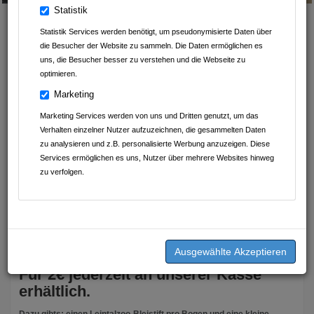
Statistik
Statistik Services werden benötigt, um pseudonymisierte Daten über
Von Leintalzoo Schwaigern
die Besucher der Website zu sammeln. Die Daten ermöglichen es
uns, die Besucher besser zu verstehen und die Webseite zu
Neues Lernen mit unserem coolen
optimieren.
Affenfragebogen!
Marketing
SPANNENDE
Marketing Services werden von uns und Dritten genutzt, um das
AFFENRALLYE
Verhalten einzelner Nutzer aufzuzeichnen, die gesammelten Daten
zu analysieren und z.B. personalisierte Werbung anzuzeigen. Diese
Sie wissen vieles über Affen, wollen aber noch viel mehr wissen?
Services ermöglichen es uns, Nutzer über mehrere Websites hinweg
zu verfolgen.
Sie wollen coole Facts erfahren über die Affen im Leintalzoo?
Dann ist unsere Affenrallye genau das
Richtige für Sie!
Für 2€ jederzeit an unserer Kasse
erhältlich.
Dazu gibts: einen Leintalzoo-Bleistift pro Bogen und eine kleine